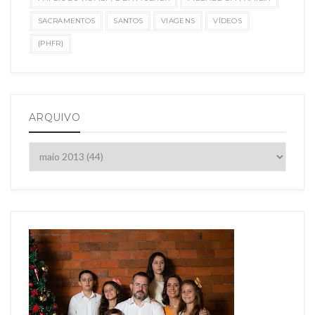
SACRAMENTOS
SANTOS
VIAGENS
VÍDEOS
{PHFR}
ARQUIVO