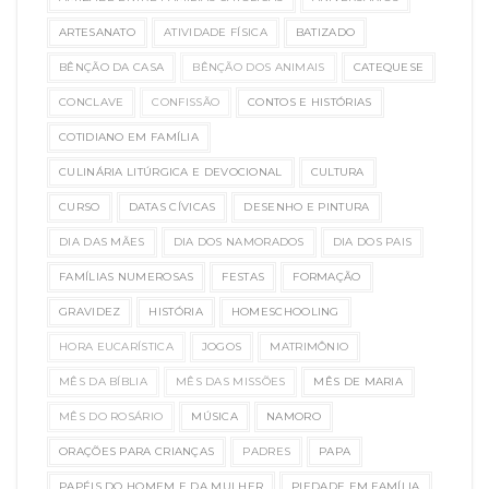
ARTESANATO
ATIVIDADE FÍSICA
BATIZADO
BÊNÇÃO DA CASA
BÊNÇÃO DOS ANIMAIS
CATEQUESE
CONCLAVE
CONFISSÃO
CONTOS E HISTÓRIAS
COTIDIANO EM FAMÍLIA
CULINÁRIA LITÚRGICA E DEVOCIONAL
CULTURA
CURSO
DATAS CÍVICAS
DESENHO E PINTURA
DIA DAS MÃES
DIA DOS NAMORADOS
DIA DOS PAIS
FAMÍLIAS NUMEROSAS
FESTAS
FORMAÇÃO
GRAVIDEZ
HISTÓRIA
HOMESCHOOLING
HORA EUCARÍSTICA
JOGOS
MATRIMÔNIO
MÊS DA BÍBLIA
MÊS DAS MISSÕES
MÊS DE MARIA
MÊS DO ROSÁRIO
MÚSICA
NAMORO
ORAÇÕES PARA CRIANÇAS
PADRES
PAPA
PAPÉIS DO HOMEM E DA MULHER
PIEDADE EM FAMÍLIA