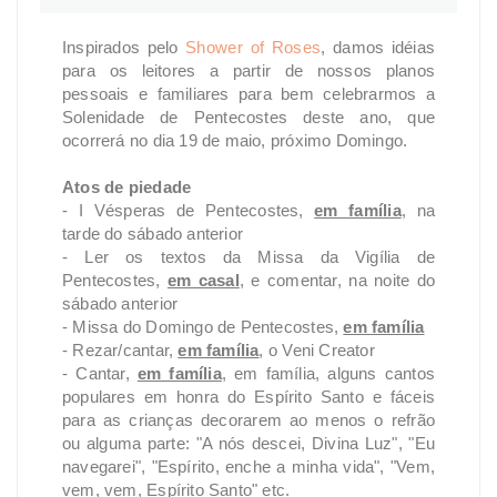
Inspirados pelo
Shower of Roses
, damos idéias
para os leitores a partir de nossos planos
pessoais e familiares para bem celebrarmos a
Solenidade de Pentecostes deste ano, que
ocorrerá no dia 19 de maio, próximo Domingo.
Atos de piedade
- I Vésperas de Pentecostes,
em família
, na
tarde do sábado anterior
- Ler os textos da Missa da Vigília de
Pentecostes,
em casal
, e comentar, na noite do
sábado anterior
- Missa do Domingo de Pentecostes,
em família
- Rezar/cantar,
em família
, o Veni Creator
- Cantar,
em família
, em família, alguns cantos
populares em honra do Espírito Santo e fáceis
para as crianças decorarem ao menos o refrão
ou alguma parte: "A nós descei, Divina Luz", "Eu
navegarei", "Espírito, enche a minha vida", "Vem,
vem, vem, Espírito Santo" etc.