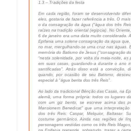
1.3 – Tradições da festa
Em cada região, foram se desenvolvendo difer
eles, gostaria de fazer referência a três. O ma
o da consagração da água (“água dos três Reis
raízes na tradição oriental (egípcia). No Oriente
6 de janeiro era uma data muito considerada. As
Epifania uma solene consagração da água que, 
no mar, mergulhando-se uma cruz nas águas. 
memória do Batismo de Jesus (“consagração 
“nesta solenidade, por volta da meia-noite, a
em suas casas, guardando-a durante o ano i
santificadas”. Atrás disso está a convicção, 
quando, por ocasião de seu Batismo, desceu 
especial à “água benta dos três Reis”.
Ao lado da tradicional Bênção das Casas, na Ep
alemã, uma forma própria: todos os lugares 
com um giz bento, se escreve acima das po
Mansionem Benedicat” que uma interpretação 
dos três Reis: Caspar, Melquior, Baltasar. 
costume germânico. Ainda nas regiões de lín
personagens vestidas como os três Reis Magos
na Epifania pretende, sobretudo, trazer a cer