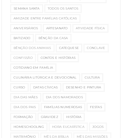
SEMANA SANTA
TODOS OS SANTOS
AMIZADE ENTRE FAMÍLIAS CATÓLICAS
ANIVERSÁRIOS
ARTESANATO
ATIVIDADE FÍSICA
BATIZADO
BÊNÇÃO DA CASA
BÊNÇÃO DOS ANIMAIS
CATEQUESE
CONCLAVE
CONFISSÃO
CONTOS E HISTÓRIAS
COTIDIANO EM FAMÍLIA
CULINÁRIA LITÚRGICA E DEVOCIONAL
CULTURA
CURSO
DATAS CÍVICAS
DESENHO E PINTURA
DIA DAS MÃES
DIA DOS NAMORADOS
DIA DOS PAIS
FAMÍLIAS NUMEROSAS
FESTAS
FORMAÇÃO
GRAVIDEZ
HISTÓRIA
HOMESCHOOLING
HORA EUCARÍSTICA
JOGOS
MATRIMÔNIO
MÊS DA BÍBLIA
MÊS DAS MISSÕES