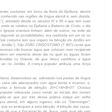
entes costumes em torno da festa da Epifania; dentre
is conhecido nas regiões de língua alemã é, sem dúvida,
”), atestado desde os séculos XI e XII e que tem suas
, onde se celebra na Epifania o Batismo de Cristo, o dia
 Igrejas orientais tinham, além de outros, na noite da
segundo as possibilidades, era realizada em um rio ou
Este costume tem sua origem na bênção do Jordão em
do Jordão”). São JOÃO CRISÓSTOMO († 407) conta que
s pessoas vão buscar água que colocam num recipiente
nteiro em memória deste dia no qual as águas foram
difundida no Oriente, de que Jesus santificou a água
ao rio Jordão. A crença popular atribuía uma força
ifania, desenvolveu-se, sobretudo nos países de língua
da casa são abençoados com água benta e incenso; e,
rtas a fórmula de bênção: 20+C+M+B+07: Christus
popular interpreta como sendo as iniciais dos nomes
Supõe-se que por trás dessa prática esteja um velho
gua alemã, em alguns lugares, são os “Sternsinger”,
, que se antecipam a esta bênção. A bênção das casas
teza de que a Encarnação de Jesus, pela qual ele veio