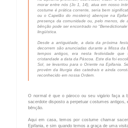
morar entre nós (Jo 1, 14), atua em nosso ínt
costume é prática corrente, seria bem signific
ou o Capelão do mosteiro) abençoe na Epifan
presença da comunidade ou, pelo menos, de a
bênção pode ser encontrado no “Benedictionale”
lingüística.
Desde a antiguidade, a data da próxima fes
decorrem são anunciadas durante a Missa da Ep
tempos antigos, era nesta festividade que 
cristandade a data da Páscoa. Este dia foi escol
Sol, se levantou para o Oriente na Epifania. 
provém da liturgia das catedrais e ainda cons
reconhecido em nossa Ordem.
O normal é que o pároco ou seu vigário faça a 
sacerdote disposto a perpetuar costumes antigos, e 
bênção.
Aqui em casa, temos por costume chamar sace
Epifania, e sim quando temos a graça de uma visita