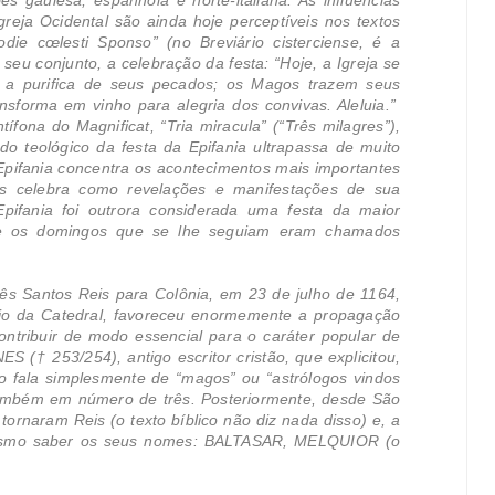
es gaulesa, espanhola e norte-italiana. As influências
Igreja Ocidental são ainda hoje perceptíveis nos textos
Hodie cœlesti Sponso” (no Breviário cisterciense, é a
eu conjunto, a celebração da festa: “Hoje, a Igreja se
, a purifica de seus pecados; os Magos trazem seus
nsforma em vinho para alegria dos convivas. Aleluia.”
fona do Magnificat, “Tria miracula” (“Três milagres”),
do teológico da festa da Epifania ultrapassa de muito
 Epifania concentra os acontecimentos mais importantes
s celebra como revelações e manifestações de sua
Epifania foi outrora considerada uma festa da maior
a, e os domingos que se lhe seguiam eram chamados
rês Santos Reis para Colônia, em 23 de julho de 1164,
rio da Catedral, favoreceu enormemente a propagação
ontribuir de modo essencial para o caráter popular de
ES († 253/254), antigo escritor cristão, que explicitou,
to fala simplesmente de “magos” ou “astrólogos vindos
 também em número de três. Posteriormente, desde São
rnaram Reis (o texto bíblico não diz nada disso) e, a
e mesmo saber os seus nomes: BALTASAR, MELQUIOR (o