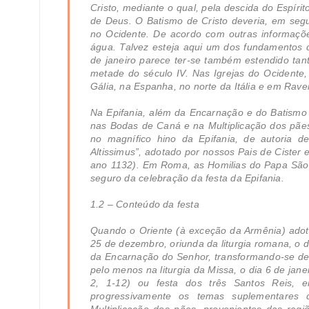
Cristo, mediante o qual, pela descida do Espíri
de Deus. O Batismo de Cristo deveria, em segui
no Ocidente. De acordo com outras informações
água. Talvez esteja aqui um dos fundamentos d
de janeiro parece ter-se também estendido tan
metade do século IV. Nas Igrejas do Ocidente, 
Gália, na Espanha, no norte da Itália e em Ra
Na Epifania, além da Encarnação e do Batismo
nas Bodas de Caná e na Multiplicação dos pãe
no magnífico hino da Epifania, de autoria
Altissimus”, adotado por nossos Pais de Cister em
ano 1132). Em Roma, as Homilias do Papa Sã
seguro da celebração da festa da Epifania.
1.2 – Conteúdo da festa
Quando o Oriente (à exceção da Armênia) adoto
25 de dezembro, oriunda da liturgia romana, o di
da Encarnação do Senhor, transformando-se depo
pelo menos na liturgia da Missa, o dia 6 de jan
2, 1-12) ou festa dos três Santos Reis, e
progressivamente os temas suplementares