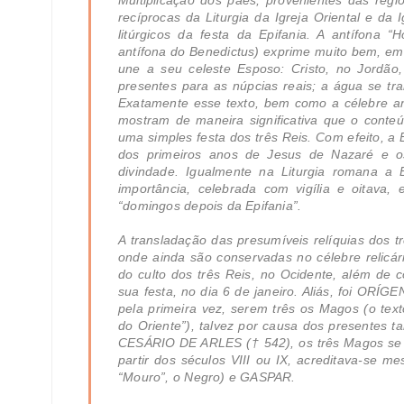
Multiplicação dos pães, provenientes das regiõ
recíprocas da Liturgia da Igreja Oriental e da 
litúrgicos da festa da Epifania. A antífona “
antífona do Benedictus) exprime muito bem, em s
une a seu celeste Esposo: Cristo, no Jordão
presentes para as núpcias reais; a água se tra
Exatamente esse texto, bem como a célebre antí
mostram de maneira significativa que o conteú
uma simples festa dos três Reis. Com efeito, a
dos primeiros anos de Jesus de Nazaré e o
divindade. Igualmente na Liturgia romana a 
importância, celebrada com vigília e oitav
“domingos depois da Epifania”.
A transladação das presumíveis relíquias dos t
onde ainda são conservadas no célebre relicá
do culto dos três Reis, no Ocidente, além de c
sua festa, no dia 6 de janeiro. Aliás, foi ORÍGEN
pela primeira vez, serem três os Magos (o tex
do Oriente”), talvez por causa dos presentes
CESÁRIO DE ARLES († 542), os três Magos se to
partir dos séculos VIII ou IX, acreditava-s
“Mouro”, o Negro) e GASPAR.