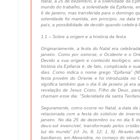
Natal, a 25 de dezembro, e a solenidade da Epif
mundo do trabalho, a solenidade da Epifania, e
6 de janeiro, mas transferida para o domingo q
solenidade foi mantida, em princípio, na data 
país, a possibilidade de decidir quando celebrá-
1.1 – Sobre a origem e a história da festa
Originariamente, a festa do Natal era celebrad
janeiro. Como por osmose, o Ocidente e o Ori
Devido a sua origem e conteúdo teológico, am
história da Epifania é, de fato, complicada e 
dias. Como indica o nome grego “Epifania” (M
festa provém do Oriente e foi introduzida no O
significa também que o dia 6 de janeiro já era a
revelação de Jesus Cristo, Filho de Deus, par
chamam esse dia: “Solenidade da santa Teofani
Seguramente, como ocorre no Natal, a data da 
relacionada com a festa do solstício de invern
janeiro. No dia 25 de dezembro ou no dia 6 de
deus-sol invencível, transformado pelos cristão
luz do mundo” (cf. Jo, 8, 12; 1, 9). Através 
basilianos, em Alexandria, no começo do século I