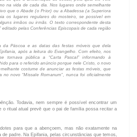
imo na vida de cada dia. Nos lugares onde semelhante
ativo que o Abade (o Prior) ou a Abadessa (a Superiora
ia os lugares regulares do mosteiro, se possível em
lguns irmãos ou irmãs. O texto correspondente desta
 editado pelas Conferências Episcopais de cada região
ta da Páscoa e as datas das festas móveis que dela
ifania, após a leitura do Evangelho. Com efeito, nos
se tornava pública a “Carta Pascal” informando à
hido para o referido anúncio porque nele Cristo, o novo
Semelhante costume de anunciar as festas móveis, que
ta no novo “Missale Romanum”, nunca foi oficialmente
bênção. Todavia, nem sempre é possível encontrar um
o ritual atual prevê que o pai de família possa recitar a
rdotes para que a abençoem, mas não exatamente na
 de padre. Na Epifania, pelas circunstâncias que temos,