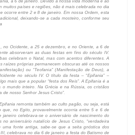
ania, a 6 de janeiro. Devido a nossa vida moderna e ao
m muitos países e regiões, não é mais celebrada no dia
ue ocorre entre 2 e 8 de janeiro. Em nossa Ordem, esta
tradicional, deixando-se a cada mosteiro, conforme seu
la
a, no Ocidente, a 25 e dezembro, e no Oriente, a 6 de
ente absorveram as duas festas em fins do século IV.
bas celebram o Natal, mas com acentos diferentes. A
suas raízes próprias permanecem obscuras até os nossos
anifestação) ou “Teofania” (Manifestação de Deus), a
cidente no século IV. O título da festa – “Epifania” –
lgo mais que a popular “festa dos Reis”. A Epifania é a
a o mundo inteiro. Na Grécia e na Rússia, os cristãos
a de nosso Senhor Jesus Cristo”.
Epifania remonta também ao culto pagão, ou seja, está
o que, no Egito, provavelmente ocorria entre 5 e 6 de
 janeiro celebrava-se o aniversário de nascimento do
s no aniversário natalício de Jesus Cristo, “verdadeira
de uma fonte antiga, sabe-se que a seita gnóstica dos
II, celebrava no dia 6 de janeiro a festa do Batismo de