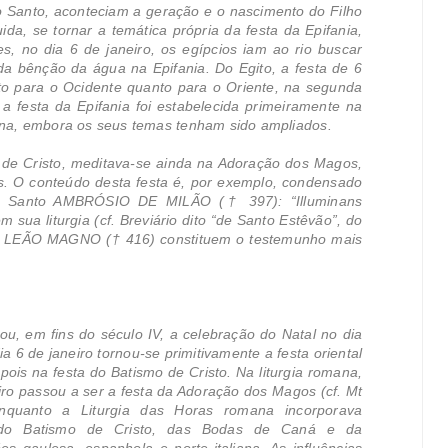
to Santo, aconteciam a geração e o nascimento do Filho
da, se tornar a temática própria da festa da Epifania,
, no dia 6 de janeiro, os egípcios iam ao rio buscar
a bênção da água na Epifania. Do Egito, a festa de 6
to para o Ocidente quanto para o Oriente, na segunda
a festa da Epifania foi estabelecida primeiramente na
vena, embora os seus temas tenham sido ampliados.
 de Cristo, meditava-se ainda na Adoração dos Magos,
s. O conteúdo desta festa é, por exemplo, condensado
 de Santo AMBRÓSIO DE MILÃO († 397): “Illuminans
 sua liturgia (cf. Breviário dito “de Santo Estêvão”, do
o LEÃO MAGNO († 416) constituem o testemunho mais
u, em fins do século IV, a celebração do Natal no dia
a 6 de janeiro tornou-se primitivamente a festa oriental
is na festa do Batismo de Cristo. Na liturgia romana,
eiro passou a ser a festa da Adoração dos Magos (cf. Mt
nquanto a Liturgia das Horas romana incorporava
 do Batismo de Cristo, das Bodas de Caná e da