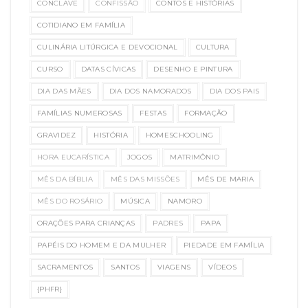
CONCLAVE
CONFISSÃO
CONTOS E HISTÓRIAS
COTIDIANO EM FAMÍLIA
CULINÁRIA LITÚRGICA E DEVOCIONAL
CULTURA
CURSO
DATAS CÍVICAS
DESENHO E PINTURA
DIA DAS MÃES
DIA DOS NAMORADOS
DIA DOS PAIS
FAMÍLIAS NUMEROSAS
FESTAS
FORMAÇÃO
GRAVIDEZ
HISTÓRIA
HOMESCHOOLING
HORA EUCARÍSTICA
JOGOS
MATRIMÔNIO
MÊS DA BÍBLIA
MÊS DAS MISSÕES
MÊS DE MARIA
MÊS DO ROSÁRIO
MÚSICA
NAMORO
ORAÇÕES PARA CRIANÇAS
PADRES
PAPA
PAPÉIS DO HOMEM E DA MULHER
PIEDADE EM FAMÍLIA
SACRAMENTOS
SANTOS
VIAGENS
VÍDEOS
{PHFR}