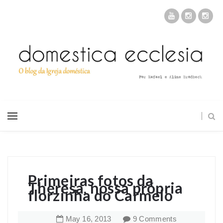
Primeiras fotos da
Theresa, nossa própria
florzinha do Carmelo
May
16
,
2013
9 Comments