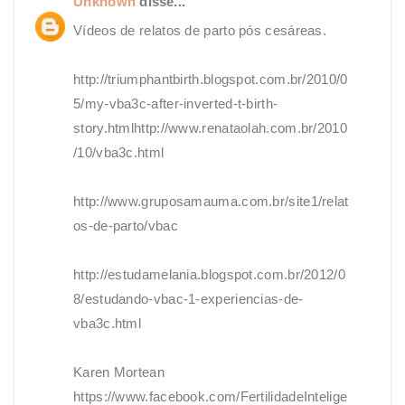
Unknown
disse...
Vídeos de relatos de parto pós cesáreas.
http://triumphantbirth.blogspot.com.br/2010/0
5/my-vba3c-after-inverted-t-birth-
story.htmlhttp://www.renataolah.com.br/2010
/10/vba3c.html
http://www.gruposamauma.com.br/site1/relat
os-de-parto/vbac
http://estudamelania.blogspot.com.br/2012/0
8/estudando-vbac-1-experiencias-de-
vba3c.html
Karen Mortean
https://www.facebook.com/FertilidadeIntelige