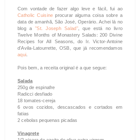
Com vontade de fazer algo leve e fácil, fui ao
Catholic Cuisine
procurar alguma coisa sobre a
data de amanhã, São José, Operário. Achei lá no
blog a
"St. Joseph Salad"
, que está no livro
Twelve Months of Monastery Salads: 200 Divine
Recipes for All Seasons, do Ir. Victor-Antoine
d'Avila-Latourrette, OSB, que já recomendamos
aqui
.
Pois bem, a receita original é a que segue:
Salada
250g de espinafre
Radicci desfiado
18 tomates-cereja
6 ovos cozidos, descascados e cortados em
fatias
2 cebolas pequenas picadas
Vinagrete
1/2 xícara de azeite de oliva extra virgem