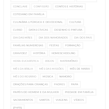
CONCLAVE
CONFISSÃO
CONTOS E HISTÓRIAS
COTIDIANO EM FAMÍLIA
CULINÁRIA LITÚRGICA E DEVOCIONAL
CULTURA
CURSO
DATAS CÍVICAS
DESENHO E PINTURA
DIA DAS MÃES
DIA DOS NAMORADOS
DIA DOS PAIS
FAMÍLIAS NUMEROSAS
FESTAS
FORMAÇÃO
GRAVIDEZ
HISTÓRIA
HOMESCHOOLING
HORA EUCARÍSTICA
JOGOS
MATRIMÔNIO
MÊS DA BÍBLIA
MÊS DAS MISSÕES
MÊS DE MARIA
MÊS DO ROSÁRIO
MÚSICA
NAMORO
ORAÇÕES PARA CRIANÇAS
PADRES
PAPA
PAPÉIS DO HOMEM E DA MULHER
PIEDADE EM FAMÍLIA
SACRAMENTOS
SANTOS
VIAGENS
VÍDEOS
{PHFR}