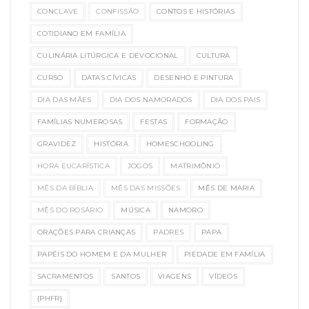
CONCLAVE
CONFISSÃO
CONTOS E HISTÓRIAS
COTIDIANO EM FAMÍLIA
CULINÁRIA LITÚRGICA E DEVOCIONAL
CULTURA
CURSO
DATAS CÍVICAS
DESENHO E PINTURA
DIA DAS MÃES
DIA DOS NAMORADOS
DIA DOS PAIS
FAMÍLIAS NUMEROSAS
FESTAS
FORMAÇÃO
GRAVIDEZ
HISTÓRIA
HOMESCHOOLING
HORA EUCARÍSTICA
JOGOS
MATRIMÔNIO
MÊS DA BÍBLIA
MÊS DAS MISSÕES
MÊS DE MARIA
MÊS DO ROSÁRIO
MÚSICA
NAMORO
ORAÇÕES PARA CRIANÇAS
PADRES
PAPA
PAPÉIS DO HOMEM E DA MULHER
PIEDADE EM FAMÍLIA
SACRAMENTOS
SANTOS
VIAGENS
VÍDEOS
{PHFR}