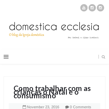
Como trabalhar com as
crianças o Natal e o
consumismo
November
23
,
2016
0 Comments