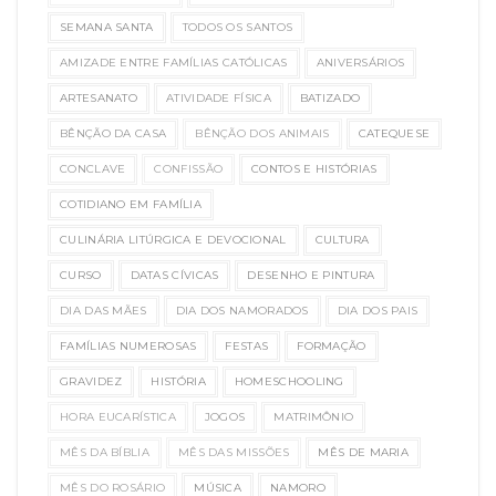
SEMANA SANTA
TODOS OS SANTOS
AMIZADE ENTRE FAMÍLIAS CATÓLICAS
ANIVERSÁRIOS
ARTESANATO
ATIVIDADE FÍSICA
BATIZADO
BÊNÇÃO DA CASA
BÊNÇÃO DOS ANIMAIS
CATEQUESE
CONCLAVE
CONFISSÃO
CONTOS E HISTÓRIAS
COTIDIANO EM FAMÍLIA
CULINÁRIA LITÚRGICA E DEVOCIONAL
CULTURA
CURSO
DATAS CÍVICAS
DESENHO E PINTURA
DIA DAS MÃES
DIA DOS NAMORADOS
DIA DOS PAIS
FAMÍLIAS NUMEROSAS
FESTAS
FORMAÇÃO
GRAVIDEZ
HISTÓRIA
HOMESCHOOLING
HORA EUCARÍSTICA
JOGOS
MATRIMÔNIO
MÊS DA BÍBLIA
MÊS DAS MISSÕES
MÊS DE MARIA
MÊS DO ROSÁRIO
MÚSICA
NAMORO