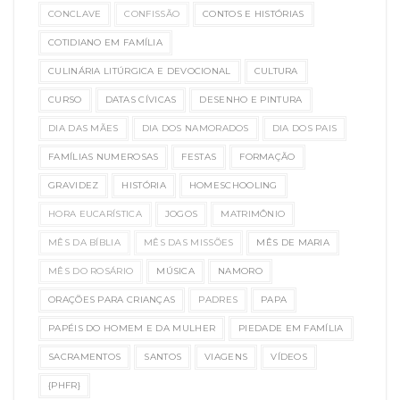
CONCLAVE
CONFISSÃO
CONTOS E HISTÓRIAS
COTIDIANO EM FAMÍLIA
CULINÁRIA LITÚRGICA E DEVOCIONAL
CULTURA
CURSO
DATAS CÍVICAS
DESENHO E PINTURA
DIA DAS MÃES
DIA DOS NAMORADOS
DIA DOS PAIS
FAMÍLIAS NUMEROSAS
FESTAS
FORMAÇÃO
GRAVIDEZ
HISTÓRIA
HOMESCHOOLING
HORA EUCARÍSTICA
JOGOS
MATRIMÔNIO
MÊS DA BÍBLIA
MÊS DAS MISSÕES
MÊS DE MARIA
MÊS DO ROSÁRIO
MÚSICA
NAMORO
ORAÇÕES PARA CRIANÇAS
PADRES
PAPA
PAPÉIS DO HOMEM E DA MULHER
PIEDADE EM FAMÍLIA
SACRAMENTOS
SANTOS
VIAGENS
VÍDEOS
{PHFR}