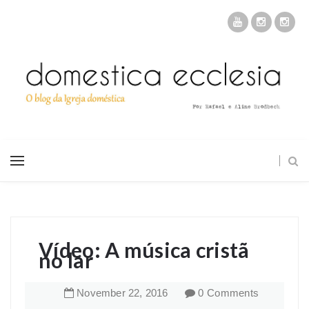
Vídeo: A música cristã
no lar
November
22
,
2016
0 Comments